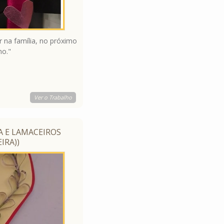
 na família, no próximo
o."
Ver o Trabalho
A E LAMACEIROS
IRA))