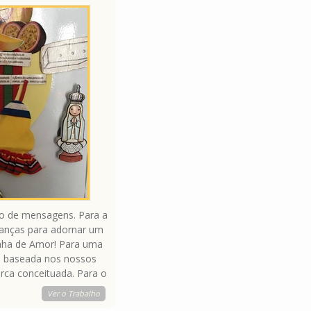
o de mensagens. Para a
ianças para adornar um
nha de Amor! Para uma
a baseada nos nossos
ca conceituada. Para o
que, aparentemente não
Ver o Trabalho
reutilizar.