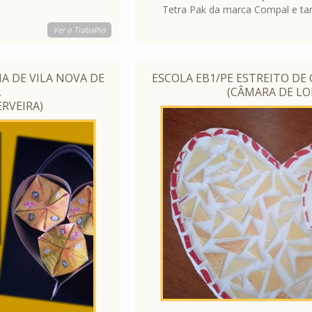
Tetra Pak da marca Compal e tam
predominância da cor amarela para 
Ver o Trabalho
ecoponto onde estes materiais dev
reciclagem e assim contribuirmos p
ambiental.
A DE VILA NOVA DE
ESCOLA EB1/PE ESTREITO DE
A
(CÂMARA DE LO
ERVEIRA)