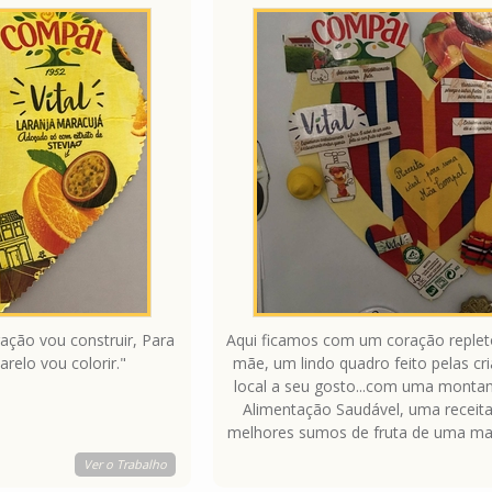
ação vou construir, Para
Aqui ficamos com um coração replet
elo vou colorir."
mãe, um lindo quadro feito pelas cr
local a seu gosto...com uma monta
Alimentação Saudável, uma receit
melhores sumos de fruta de uma mar
Ambiente, a utilização de material 
Ver o Trabalho
tinha uso e conseguimos 