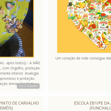
Um coração de mãe consegue dar 
AL- após texto)) - A MÂE
, com Orgulho, proteção
mente interior. Analogia
promisso e proteção.
eção Amor Liberdade
Ver o Trabalho
 PINTO DE CARVALHO
ESCOLA EB1/PE DA
ZEMÉIS)
(FUNCHAL)