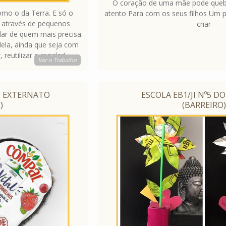
O coração de uma mãe pode queb
mo o da Terra. E só o
atento Para com os seus filhos Um p
 através de pequenos
criar
dar de quem mais precisa.
dela, ainda que seja com
eutilizar e reciclar!
Ver o Trabalho
- EXTERNATO
ESCOLA EB1/JI Nº5 D
)
(BARREIRO)