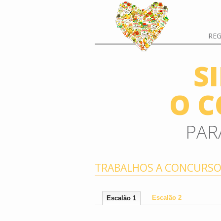
RE
S
O C
PAR
TRABALHOS A CONCURS
Escalão 2
Escalão 1