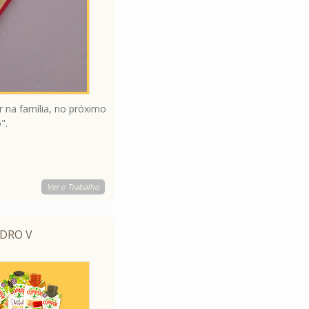
 na família, no próximo
".
Ver o Trabalho
EDRO V