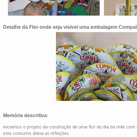
candeeiro em flor construção- colocação da lâmpada
colagem das pétal
Detalhe da Flor onde seja visível uma embalagem Compal e
pétala da flor com símbolo tetra pak
Memória descritiva:
iniciamos o projeto da construção de uma flor do dia da mãe com 
este consumo diária as refeições.